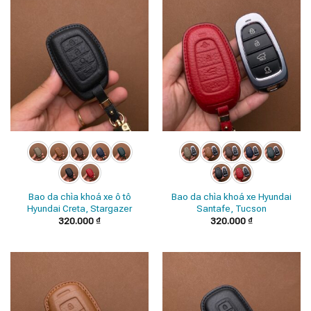
Bao da chìa khoá xe ô tô
Bao da chìa khoá xe Hyundai
Hyundai Creta, Stargazer
Santafe, Tucson
320.000
₫
320.000
₫