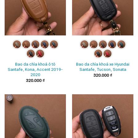
Bao da chìa khoá ô tô
Bao da chìa khoá xe Hyundai
Santafe, Kona, Accent 2019-
Santafe, Tucson, Sonata
2020
320.000
₫
320.000
₫