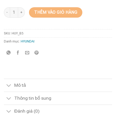
Bao da chìa khoá xe Hyundai Santafe 2013-2018 số lượng
THÊM VÀO GIỎ HÀNG
SKU:
HUY_B3
Danh mục:
HYUNDAI
Mô tả
Thông tin bổ sung
Đánh giá (0)